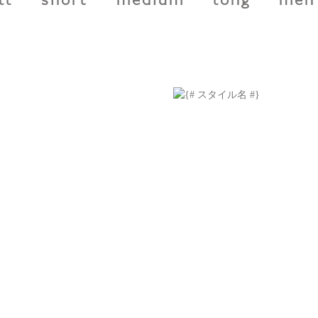
ll
short
medium
long
men