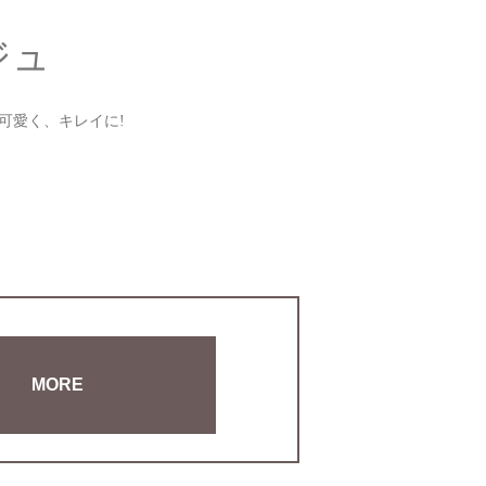
ジュ
可愛く、キレイに!
MORE